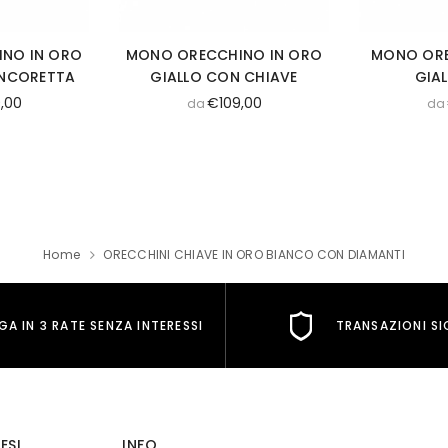
NO IN ORO
MONO ORECCHINO IN ORO
MONO ORE
ANCORETTA
GIALLO CON CHIAVE
GIA
,00
€109,00
da
da
Home
ORECCHINI CHIAVE IN ORO BIANCO CON DIAMANTI
GA IN 3 RATE SENZA INTERESSI
TRANSAZIONI SI
ESI
INFO