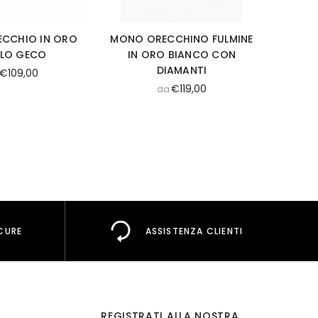
CCHIO IN ORO
MONO ORECCHINO FULMINE
MONO O
LLO GECO
IN ORO BIANCO CON
ORO GI
DIAMANTI
€109,00
€119,00
da
CURE
ASSISTENZA CLIENTI
REGISTRATI ALLA NOSTRA