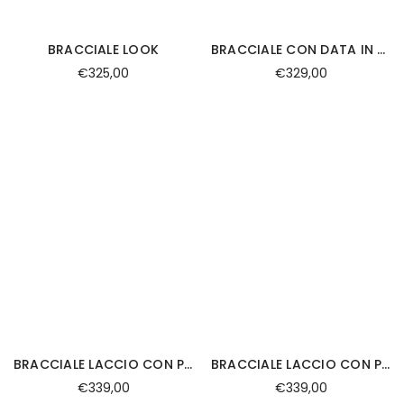
BRACCIALE LOOK
BRACCIALE CON DATA IN ORO 9KT DIAMANTI E SMALTO
€325,00
€329,00
BRACCIALE LACCIO CON PUNTE LUCE DI DIAMANTINO NERO IN ORO ROSA
BRACCIALE LACCIO CON PUNTO LUCE DI RUBINO IN ORO ROSA
€339,00
€339,00