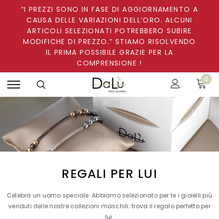
“I PREZZI SONO IN FASE DI AGGIORNAMENTO A
CAUSA DELLE VARIAZIONI DELL’ORO. ALCUNI
ARTICOLI SELEZIONATI POTREBBERO SUBIRE
MODIFICHE DI PREZZO.” STIAMO RISOLVENDO
IL PRIMA POSSIBILE GRAZIE PER LA
COMPRENSIONE !
0
REGALI PER LUI
Celebra un uomo speciale. Abbiamo selezionato per te i gioielli più
venduti delle nostre collezioni maschili: trova il regalo perfetto per
lui.