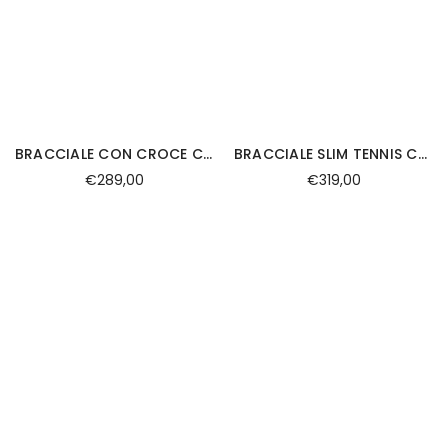
BRACCIALE CON CROCE CENTRALE E ZAFFIRI IN ORO GIALLO E LAPIS
BRACCIALE SLIM TENNIS CON CORDINO
€289,00
€319,00