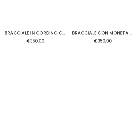
BRACCIALE IN CORDINO CON EMATITE ANCORA CON DIAMANTE E SFERE IN ORO ROSA
BRACCIALE CON MONETA TIMONE IN EMATITE
€350,00
€359,00