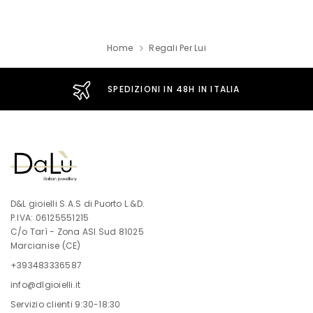
Home
Regali Per Lui
SPEDIZIONI IN 48H IN ITALIA
D&L gioielli S.A.S di Puorto L.&D.
P.IVA: 06125551215
C/o Tarì - Zona ASI Sud 81025
Marcianise (CE)
+393483336587
info@dlgioielli.it
Servizio clienti 9:30-18:30