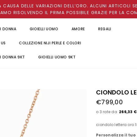
A CAUSA DELLE VARIAZIONI DELL’ORO. ALCUNI ARTICOLI S
IAMO RISOLVENDO IL PRIMA POSSIBILE GRAZIE PER LA CO
LI DONNA
GIOIELLI UOMO
AMORE
REGALI
 US
COLLEZIONE NIJI PERLE E COLORI
LI DONNA 9KT
GIOIELLI UOMO 9KT
CIONDOLO LE
€799,00
266,33 €
ciondolo lettera oro 
Personalizza il tuo