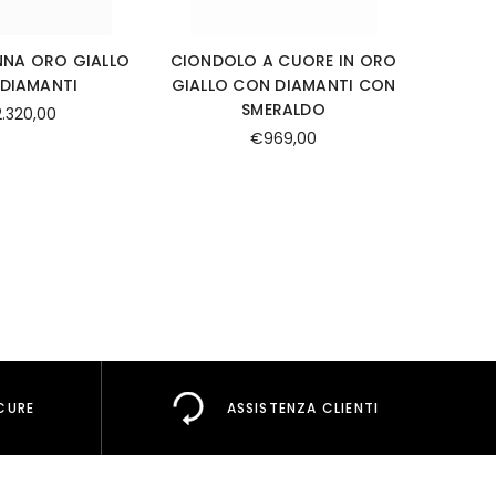
NA ORO GIALLO
CIONDOLO A CUORE IN ORO
CION
DIAMANTI
GIALLO CON DIAMANTI CON
ORO RO
SMERALDO
.320,00
€969,00
CURE
ASSISTENZA CLIENTI