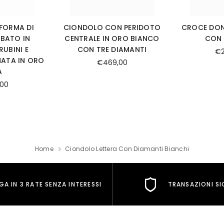
FORMA DI
CIONDOLO CON PERIDOTO
CROCE DON
BATO IN
CENTRALE IN ORO BIANCO
CON 
RUBINI E
CON TRE DIAMANTI
€2
NATA IN ORO
€469,00
A
,00
Home
Ciondolo Lettera Con Diamanti Bianchi
GA IN 3 RATE SENZA INTERESSI
TRANSAZIONI SI