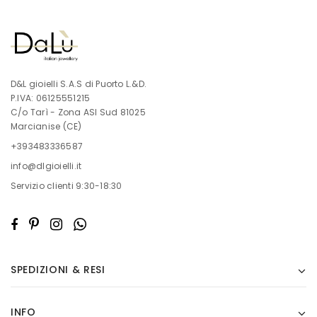
D&L gioielli S.A.S di Puorto L.&D.
P.IVA: 06125551215
C/o Tarì - Zona ASI Sud 81025
Marcianise (CE)
+393483336587
info@dlgioielli.it
Servizio clienti 9:30-18:30
SPEDIZIONI & RESI
INFO