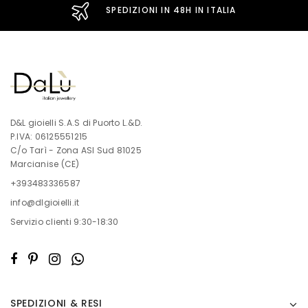
SPEDIZIONI IN 48H IN ITALIA
D&L gioielli S.A.S di Puorto L.&D.
P.IVA: 06125551215
C/o Tarì - Zona ASI Sud 81025
Marcianise (CE)
+393483336587
info@dlgioielli.it
Servizio clienti 9:30-18:30
SPEDIZIONI & RESI