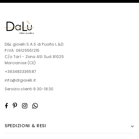
D&L gioielli S.A.S di Puorto L.&D.
P.IVA: 06125551215
C/o Tarì - Zona ASI Sud 81025
Marcianise (CE)
+393483336587
info@dlgioielli.it
Servizio clienti 9:30-18:30
SPEDIZIONI & RESI