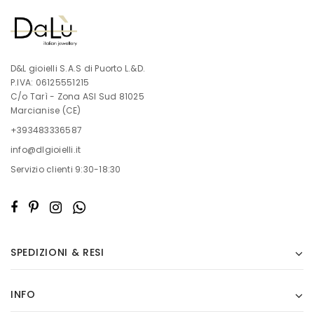
D&L gioielli S.A.S di Puorto L.&D.
P.IVA: 06125551215
C/o Tarì - Zona ASI Sud 81025
Marcianise (CE)
+393483336587
info@dlgioielli.it
Servizio clienti 9:30-18:30
SPEDIZIONI & RESI
INFO