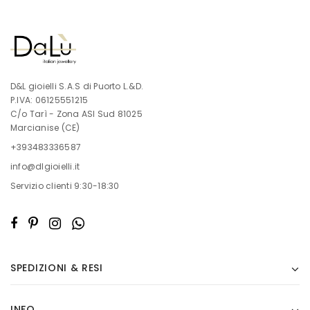
D&L gioielli S.A.S di Puorto L.&D.
P.IVA: 06125551215
C/o Tarì - Zona ASI Sud 81025
Marcianise (CE)
+393483336587
info@dlgioielli.it
Servizio clienti 9:30-18:30
SPEDIZIONI & RESI
INFO