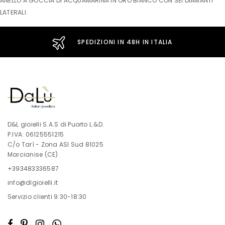
ANELLO A GOCCIA DI ACQUAMARINA IN ORO BIANCO CON SEI DIAMANTI
LATERALI
SPEDIZIONI IN 48H IN ITALIA
D&L gioielli S.A.S di Puorto L.&D.
P.IVA: 06125551215
C/o Tarì - Zona ASI Sud 81025
Marcianise (CE)
+393483336587
info@dlgioielli.it
Servizio clienti 9:30-18:30