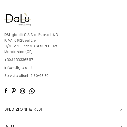
D&L gioielli S.A.S di Puorto L.&D.
P.IVA: 06125551215
C/o Tarì - Zona ASI Sud 81025
Marcianise (CE)
+393483336587
info@dlgioielli.it
Servizio clienti 9:30-18:30
SPEDIZIONI & RESI
INFO