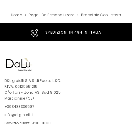
Home
Regali Da Personalizzare
Bracciale Con Lettera
SPEDIZIONI IN 48H IN ITALIA
D&L gioielli S.A.S di Puorto L.&D.
P.IVA: 06125551215
C/o Tarì - Zona ASI Sud 81025
Marcianise (CE)
+393483336587
info@dlgioielli.it
Servizio clienti 9:30-18:30