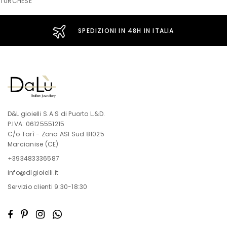
TURCHESE
SPEDIZIONI IN 48H IN ITALIA
D&L gioielli S.A.S di Puorto L.&D.
P.IVA: 06125551215
C/o Tarì - Zona ASI Sud 81025
Marcianise (CE)
+393483336587
info@dlgioielli.it
Servizio clienti 9:30-18:30