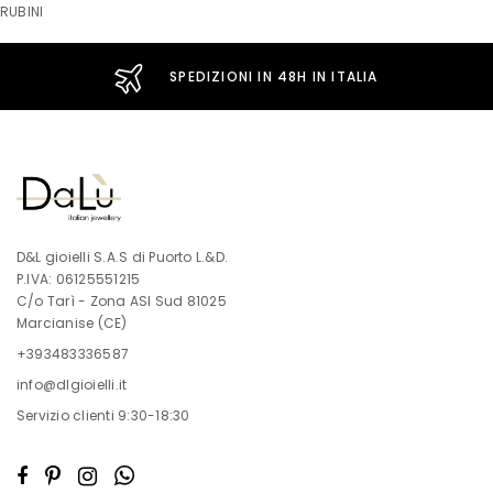
RUBINI
SPEDIZIONI IN 48H IN ITALIA
D&L gioielli S.A.S di Puorto L.&D.
P.IVA: 06125551215
C/o Tarì - Zona ASI Sud 81025
Marcianise (CE)
+393483336587
info@dlgioielli.it
Servizio clienti 9:30-18:30