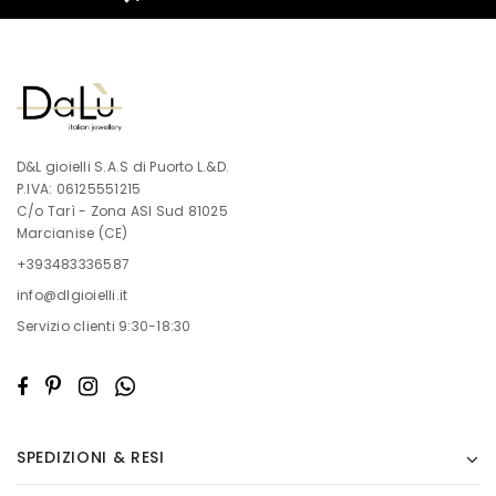
D&L gioielli S.A.S di Puorto L.&D.
P.IVA: 06125551215
C/o Tarì - Zona ASI Sud 81025
Marcianise (CE)
+393483336587
info@dlgioielli.it
Servizio clienti 9:30-18:30
SPEDIZIONI & RESI