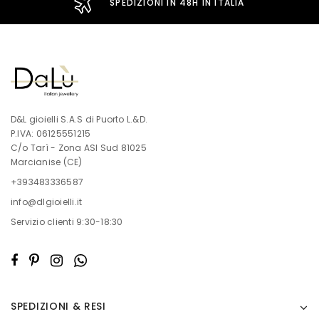
SPEDIZIONI IN 48H IN ITALIA
D&L gioielli S.A.S di Puorto L.&D.
P.IVA: 06125551215
C/o Tarì - Zona ASI Sud 81025
Marcianise (CE)
+393483336587
info@dlgioielli.it
Servizio clienti 9:30-18:30
SPEDIZIONI & RESI